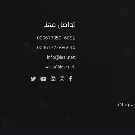
تواصل معنا
00967735016082
00967772886994
info@lezr.net
sales@lezr.net
لمعلومات
.