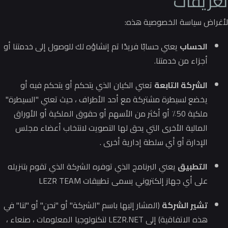
تعريفات
لأغراض سياسة الخصوصية هذه:
الحساب
يعني حسابًا فريدًا تم إنشاؤه لك للوصول إلى خدمتنا أو
أجزاء من خدمتنا.
الشركة التابعة
تعني الكيان الذي يتحكم أو يتحكم فيه أو
يخضع لسيطرة مشتركة مع أحد الأطراف ، حيث تعني "السيطرة"
ملكية 50٪ أو أكثر من الأسهم أو حقوق الملكية أو الأوراق
المالية الأخرى التي يحق لها التصويت لانتخاب أعضاء مجلس
الإدارة أو أي سلطة إدارية أخرى .
التطبيق
يعني البرنامج الذي توفره الشركة الذي تقوم بتنزيله
على أي جهاز إلكتروني يسمى تطبيقات LEZR TEAM
تشير الشركة
(المشار إليها باسم "الشركة" أو "نحن" أو "لنا" في
هذه الاتفاقية) إلى LEZR.NET لتكنولوجيا المعلومات ، صنعاء ،