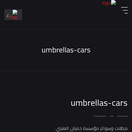
ع
En
ع
umbrellas-cars
umbrellas-cars
مظلات وسواتر مؤسسة حميان العتيبي