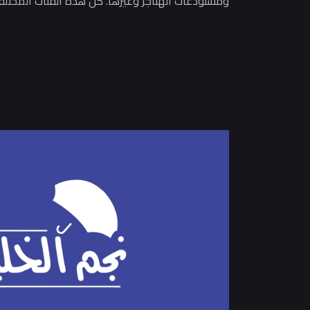
ومستودعات الهناجر وغيرها. كل هذه الفئات المختلف