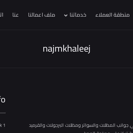
منطقة العملاء
خدماتنا
ملف اعمالنا
عنا
ات
najmkhaleej
fo
ي جوانب المظلات والسواتر ومظلات البرجولات والقرميد
1 week