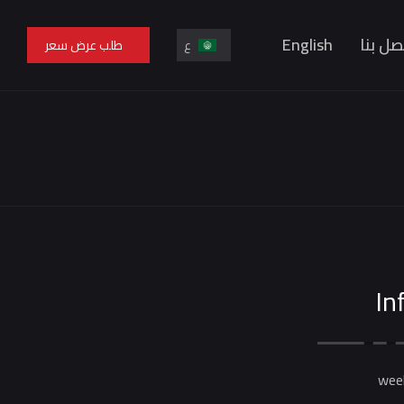
صل بنا
English
ع
طلب عرض سعر
En
ع
In