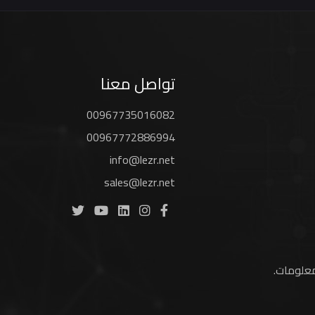
تواصل معنا
00967735016082
00967772886994
info@lezr.net
sales@lezr.net
لمعلومات
.