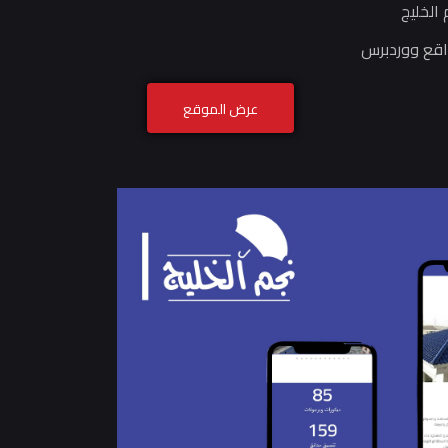
 الخليج
قع ووردبرس
عرض الموقع