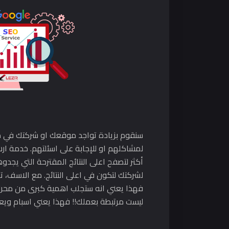
سنقوم بزيادة تواجد موقعك او شركتك في مح
لمشاكلهم او للإجابة على اسئلتهم. خدمة ا
أكثر لتصفح اعلى النتائج المقترحة التي يجد
فهذا يعني انه ستجلب اهمية كبرى من محرك ا
ليست مرتبطة بعملك!! فهذا يعني اسبام ويع