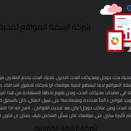
شركة ارشفة المواقع لمحركات 
رك بحث جوجل ومحركات البحث الاخرى. محرك البحث يخدم الملايين من ا
رشفة المواقع لدينا تستطيع تنمية موقعك او شركتك لتحقيق اهدافك. 
وها في صفحات محركات البحث، ونحن نقوم بخطتنا للاستفادة من هذا لنرب
لبحث ومن عناكب جوجل! لكن بعد تحديث القوانين... اصبح انه اذا انتش
تبر تأثيرة سلبي على موقعك. لكن يسأل الشخص كيف يمكن ان تكون الا
شركة ارشفة الكترونية