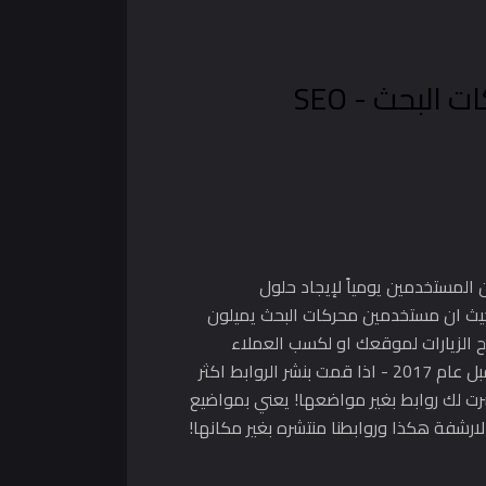
البحث - SEO
لمستخدمين يومياً لإيجاد حلول
حيث ان مستخدمين محركات البحث يميلون
ح الزيارات لموقعك او لكسب العملاء
لشركتك لتكون في اعلى النتائج. مع الاسف، توجد قوانين دائماً متجدده ومتصادمة! على سبيل المثال، كان بالسابق قبل عام 2017 - اذا قمت بنشر الروابط اكثر
رت لك روابط بغير مواضعها! يعني بمواضيع
رشفة هكذا وروابطنا منتشره بغير مكانها!