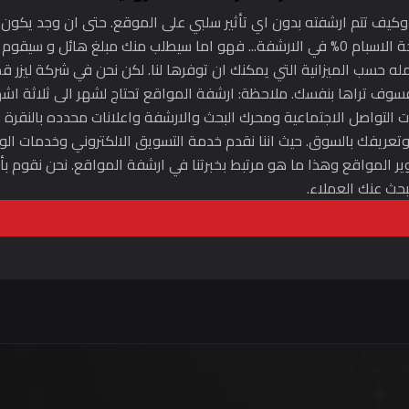
 وكيف تتم ارشفته بدون اي تأثير سلبي على الموقع. حتى ان وجد يكون بد
غيرنا! لأن من يخبرك انه يستطيع ان يجعل درجة الاسبام 0% في الارشفة... فهو اما سيطلب 
ه حسب الميزانية التي يمكنك ان توفرها لنا. لكن نحن في شركة ليزر قم
اما النتيجة فسوف تراها بنفسك. ملاحظة: ارشفة المواقع تحتاج لشهر الى ث
لتواصل الاجتماعية ومحرك البحث والارشفة واعلانات محدده بالنقرة استن
 وتعريفك بالسوق. حيث اننا نقدم خدمة التسويق الالكتروني وخدمات ال
ير المواقع وهذا ما هو مرتبط بخبرتنا في ارشفة المواقع. نحن نقوم ب
بحث عنك العملاء.
طلب عرض سعر