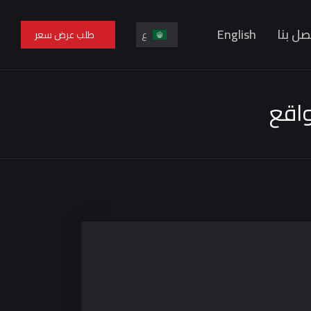
صل بنا
English
ع
طلب عرض سعر
En
ع
واقع